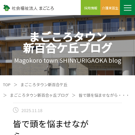
採用情報
介護実習生
まごころタウン
新百合ケ丘ブログ
Magokoro town SHINYURIGAOKA blog
TOP
＞
まごころタウン新百合ケ丘
＞
まごころタウン新百合ヶ丘ブログ
＞
皆で頭を悩ませながら・・・
2025.11.18
皆で頭を悩ませなが