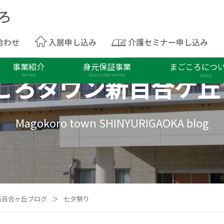
合わせ
入居申し込み
介護セミナー申し込み
事業紹介
身元保証事業
まごころにつ
ころタウン
新百合ケ丘
Service
Guarantee service
About
Magokoro town SHINYURIGAOKA blog
新百合ヶ丘ブログ
＞
七夕祭り