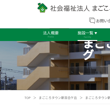
お問い
法人概要
施設一覧
まご
Profile
Facility
グ
TOP
＞
まごころタウン新百合ケ丘
＞
まごころタウン