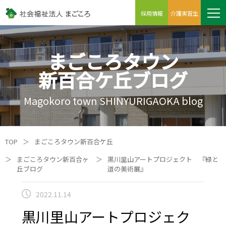
採用情報
介護実習生
まごころタウン
新百合ケ丘ブログ
Magokoro town SHINYURIGAOKA blog
TOP
＞
まごころタウン新百合ケ丘
＞
まごころタウン新百合ヶ
＞
黒川里山アートプロジェクト 『緑と
丘ブログ
道の美術展』
2022.11.14
黒川里山アートプロジェク