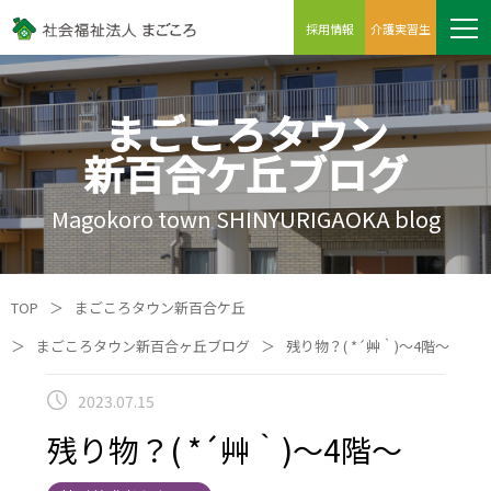
採用情報
介護実習生
まごころタウン
新百合ケ丘ブログ
Magokoro town SHINYURIGAOKA blog
TOP
＞
まごころタウン新百合ケ丘
＞
まごころタウン新百合ヶ丘ブログ
＞
残り物？( *´艸｀)～4階～
2023.07.15
残り物？( *´艸｀)～4階～