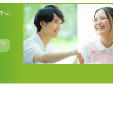
では
老人