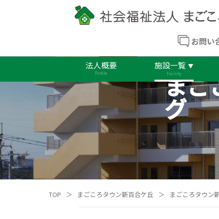
お問い
法人概要
施設一覧
まご
Profile
Facility
グ
TOP
＞
まごころタウン新百合ケ丘
＞
まごころタウン