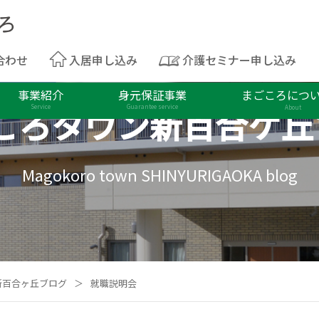
合わせ
入居申し込み
介護セミナー申し込み
事業紹介
身元保証事業
まごころにつ
ころタウン
新百合ケ丘
Service
Guarantee service
About
Magokoro town SHINYURIGAOKA blog
新百合ヶ丘ブログ
＞
就職説明会