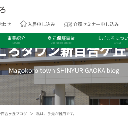
合わせ
入居申し込み
介護セミナー申し込み
事業紹介
身元保証事業
まごころにつ
ころタウン
新百合ケ丘
Service
Guarantee service
About
Magokoro town SHINYURIGAOKA blog
新百合ヶ丘ブログ
＞
私は、手先が器用です。