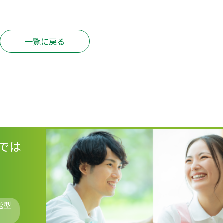
一覧に戻る
では
能型