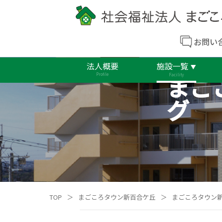
お問い
法人概要
施設一覧
まご
Profile
Facility
グ
TOP
＞
まごころタウン新百合ケ丘
＞
まごころタウン