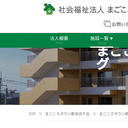
お問い
法人概要
施設一覧
まご
Profile
Facility
グ
TOP
＞
まごころタウン新百合ケ丘
＞
まごころタウン