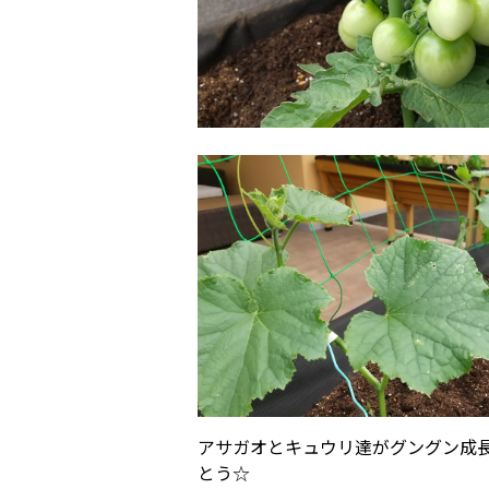
アサガオとキュウリ達がグングン成長
とう☆