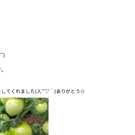
⌒)
す。
してくれました(人''▽｀)ありがとう☆