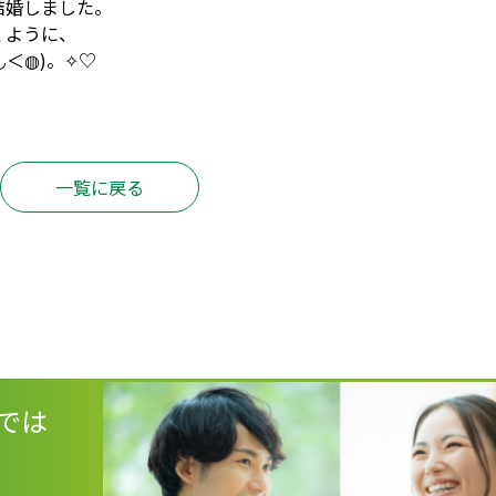
結婚しました。
くように、
＜◍)。✧♡
一覧に戻る
では