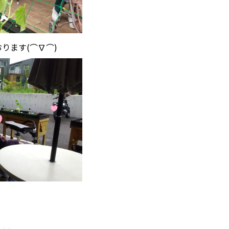
ります(⌒∇⌒)