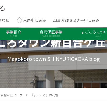
合わせ
入居申し込み
介護セミナー申し込み
事業紹介
身元保証事業
まごころにつ
ころタウン
新百合ケ丘
Service
Guarantee service
About
Magokoro town SHINYURIGAOKA blog
新百合ヶ丘ブログ
＞
『まごころ』の花壇