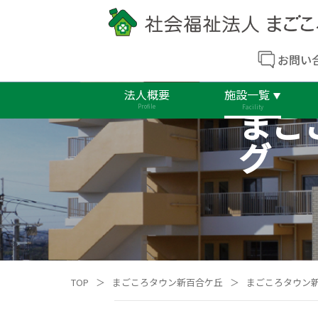
お問い
法人概要
施設一覧
まご
Profile
Facility
グ
TOP
＞
まごころタウン新百合ケ丘
＞
まごころタウン