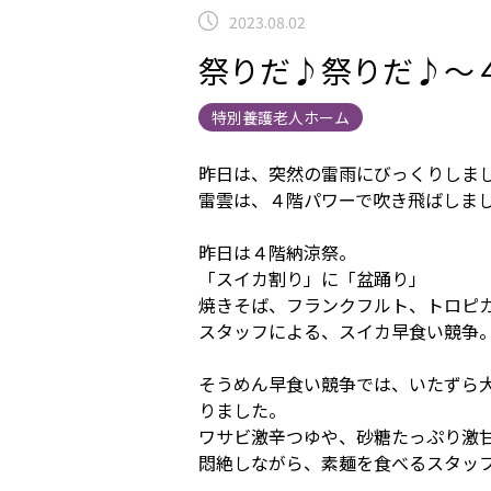
2023.08.02
祭りだ♪祭りだ♪～
特別養護老人ホーム
昨日は、突然の雷雨にびっくりしま
雷雲は、４階パワーで吹き飛ばしま
昨日は４階納涼祭。
「スイカ割り」に「盆踊り」
焼きそば、フランクフルト、トロピ
スタッフによる、スイカ早食い競争
そうめん早食い競争では、いたずら
りました。
ワサビ激辛つゆや、砂糖たっぷり激
悶絶しながら、素麺を食べるスタッ