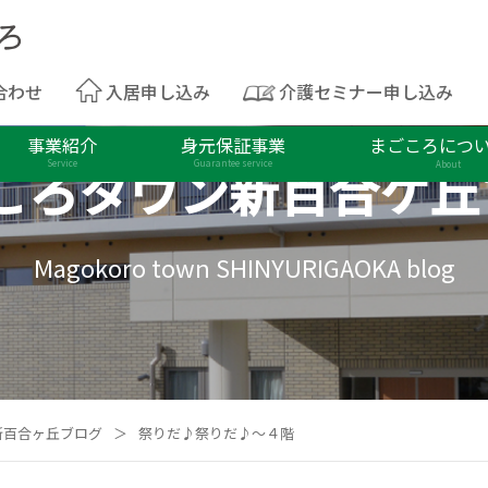
合わせ
入居申し込み
介護セミナー申し込み
事業紹介
身元保証事業
まごころにつ
ころタウン
新百合ケ丘
Service
Guarantee service
About
Magokoro town SHINYURIGAOKA blog
新百合ヶ丘ブログ
＞
祭りだ♪祭りだ♪～４階