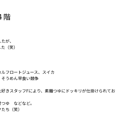
４階
したが、
した（笑）
カルフロートジュース、スイカ
。そうめん早食い競争
大好きスタッフFにより、素麺つゆにドッキリが仕掛けられてお
甘つゆ などなど。
フたち（笑）