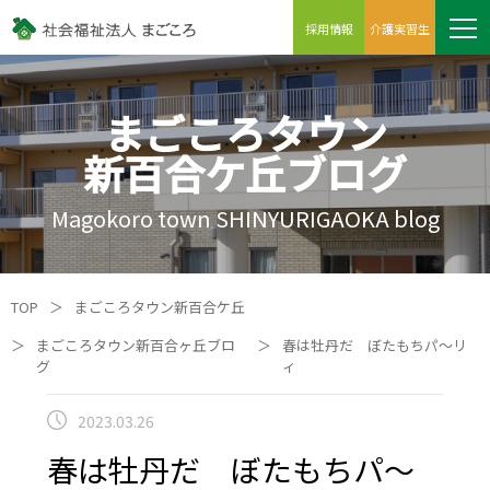
採用情報
介護実習生
まごころタウン
新百合ケ丘ブログ
Magokoro town SHINYURIGAOKA blog
TOP
＞
まごころタウン新百合ケ丘
＞
まごころタウン新百合ヶ丘ブロ
＞
春は牡丹だ ぼたもちパ～リ
グ
ィ
2023.03.26
春は牡丹だ ぼたもちパ～