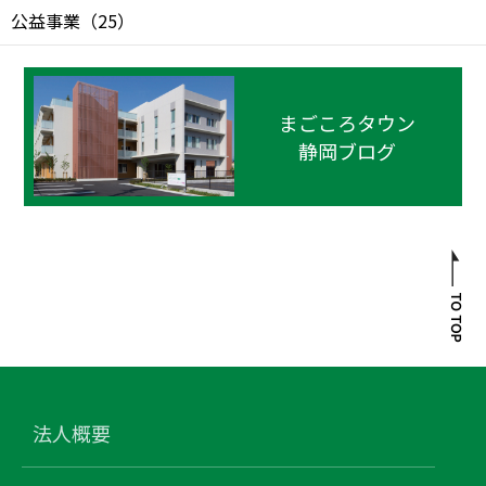
公益事業
（
25
）
まごころタウン
静岡ブログ
法人概要