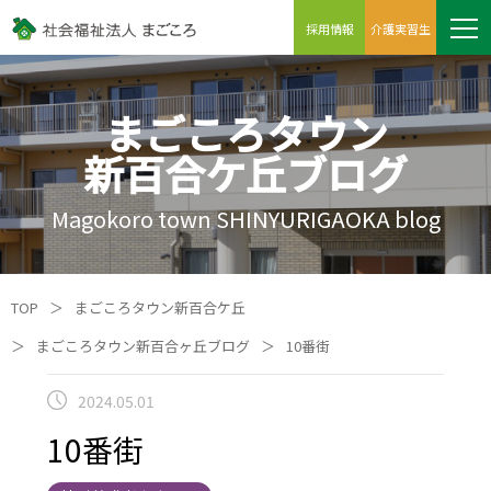
採用情報
介護実習生
まごころタウン
新百合ケ丘ブログ
Magokoro town SHINYURIGAOKA blog
TOP
＞
まごころタウン新百合ケ丘
＞
まごころタウン新百合ヶ丘ブログ
＞
10番街
2024.05.01
10番街