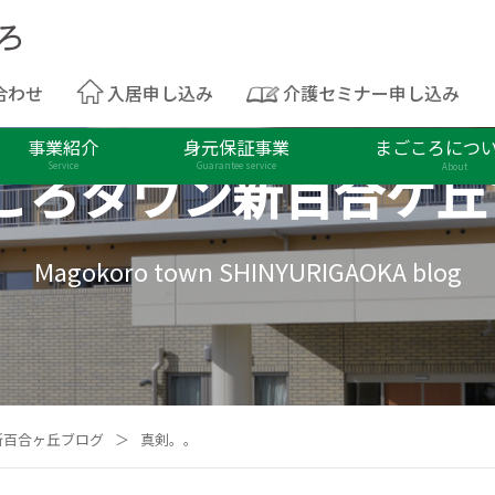
合わせ
入居申し込み
介護セミナー申し込み
事業紹介
身元保証事業
まごころにつ
ころタウン
新百合ケ丘
Service
Guarantee service
About
Magokoro town SHINYURIGAOKA blog
新百合ヶ丘ブログ
＞
真剣。。