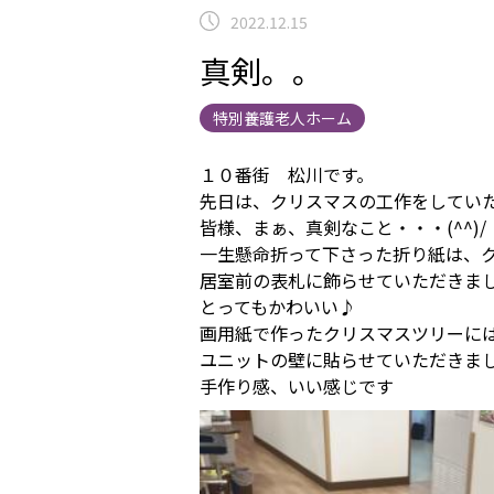
2022.12.15
真剣。。
特別養護老人ホーム
１０番街 松川です。
先日は、クリスマスの工作をしてい
皆様、まぁ、真剣なこと・・・(^^)/
一生懸命折って下さった折り紙は、
居室前の表札に飾らせていただきま
とってもかわいい♪
画用紙で作ったクリスマスツリーに
ユニットの壁に貼らせていただきま
手作り感、いい感じです