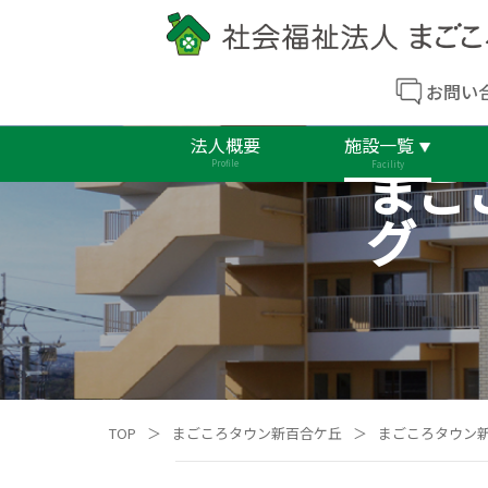
お問い
法人概要
施設一覧
まご
Profile
Facility
グ
TOP
＞
まごころタウン新百合ケ丘
＞
まごころタウン