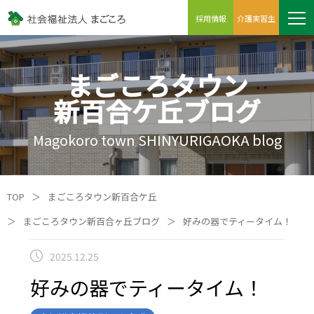
採用情報
介護実習生
まごころタウン
新百合ケ丘ブログ
Magokoro town SHINYURIGAOKA blog
TOP
＞
まごころタウン新百合ケ丘
＞
まごころタウン新百合ヶ丘ブログ
＞
好みの器でティータイム！
2025.12.25
好みの器でティータイム！