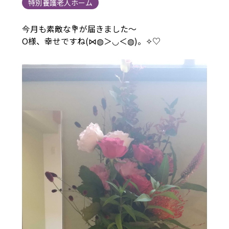
特別養護老人ホーム
今月も素敵な💐が届きました～
O様、幸せですね(⋈◍＞◡＜◍)。✧♡