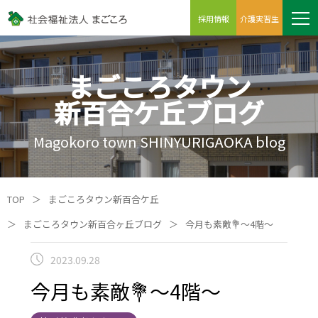
採用情報
介護実習生
まごころタウン
新百合ケ丘ブログ
Magokoro town SHINYURIGAOKA blog
TOP
＞
まごころタウン新百合ケ丘
＞
まごころタウン新百合ヶ丘ブログ
＞
今月も素敵💐～4階～
2023.09.28
今月も素敵💐～4階～