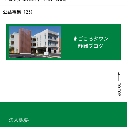
公益事業
（
25
）
まごころタウン
静岡ブログ
法人概要