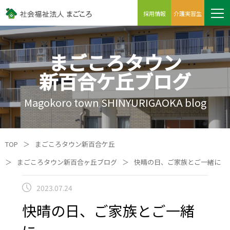
採用情報
介護実習生
まごころタウン
新百合ケ丘ブログ
Magokoro town SHINYURIGAOKA blog
TOP
＞
まごころタウン新百合ケ丘
＞
まごころタウン新百合ヶ丘ブログ
＞
快晴の日、ご家族とご一緒に
2023.07.24
快晴の日、ご家族とご一緒