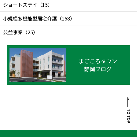
ショートステイ
（
15
）
小規模多機能型居宅介護
（
158
）
公益事業
（
25
）
まごころタウン
静岡ブログ