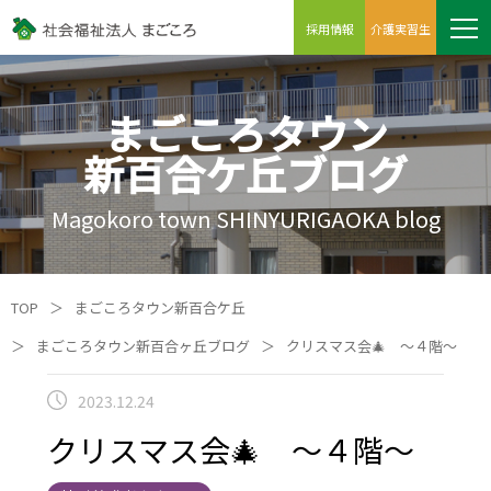
採用情報
介護実習生
まごころタウン
新百合ケ丘ブログ
Magokoro town SHINYURIGAOKA blog
TOP
＞
まごころタウン新百合ケ丘
＞
まごころタウン新百合ヶ丘ブログ
＞
クリスマス会🎄 ～４階～
2023.12.24
クリスマス会🎄 ～４階～