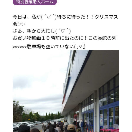
特別養護老人ホーム
今日は、私が(
´▽｀
)待ちに待った！！クリスマス
会✨✨
さぁ、朝から大忙し(
´▽｀
)
お買い物班🛍１０時前に出たのに！この長蛇の列
👀👀👀駐車場も空いていない( ;∀;)