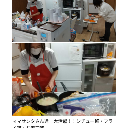
ママサンタさん達 大活躍！！シチュー班・フラ
イ班・お寿司班