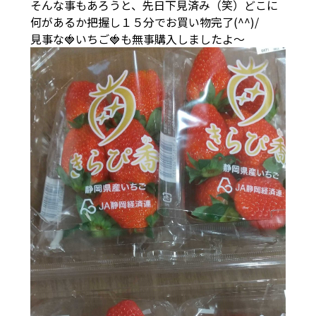
そんな事もあろうと、先日下見済み（笑）どこに
何があるか把握し１５分でお買い物完了(^^)/
見事な🍓いちご🍓も無事購入しましたよ～