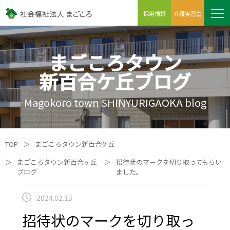
採用情報
介護実習生
まごころタウン
新百合ケ丘ブログ
Magokoro town SHINYURIGAOKA blog
TOP
＞
まごころタウン新百合ケ丘
＞
まごころタウン新百合ヶ丘
＞
招待状のマークを切り取ってもらい
ブログ
ました。
2024.02.13
招待状のマークを切り取っ