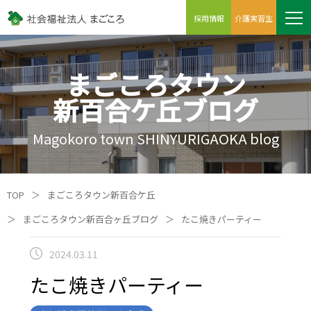
採用情報
介護実習生
まごころタウン
新百合ケ丘ブログ
Magokoro town SHINYURIGAOKA blog
TOP
＞
まごころタウン新百合ケ丘
＞
まごころタウン新百合ヶ丘ブログ
＞
たこ焼きパーティー
2024.03.11
たこ焼きパーティー