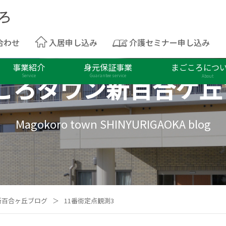
合わせ
入居申し込み
介護セミナー申し込み
事業紹介
身元保証事業
まごころにつ
ころタウン
新百合ケ丘
Service
Guarantee service
About
Magokoro town SHINYURIGAOKA blog
新百合ヶ丘ブログ
＞
11番街定点観測3