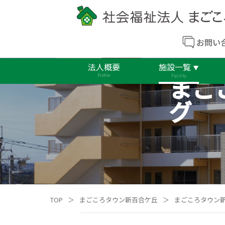
お問い
法人概要
施設一覧
まご
Profile
Facility
グ
TOP
＞
まごころタウン新百合ケ丘
＞
まごころタウン