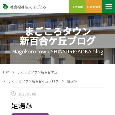
採用情報
介護実習生
まごころタウン
新百合ケ丘ブログ
Magokoro town SHINYURIGAOKA blog
TOP
＞
まごころタウン新百合ケ丘
＞
まごころタウン新百合ヶ丘ブログ
＞
足湯♨
2023.05.08
足湯♨