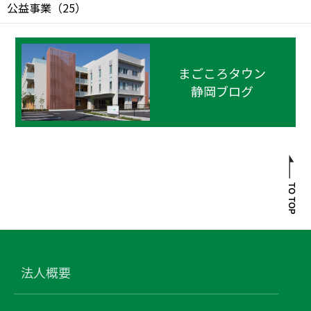
公益事業
（
25
）
まごころタウン
静岡ブログ
法人概要