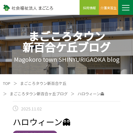
採用情報
介護実習生
まごころタウン
新百合ケ丘ブログ
Magokoro town SHINYURIGAOKA blog
TOP
＞
まごころタウン新百合ケ丘
＞
まごころタウン新百合ヶ丘ブログ
＞
ハロウィーン👻
2025.11.02
ハロウィーン👻