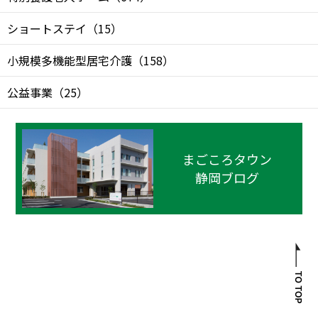
ショートステイ
（
15
）
小規模多機能型居宅介護
（
158
）
公益事業
（
25
）
まごころタウン
静岡ブログ