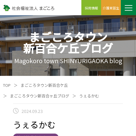
採用情報
介護実習生
まごころタウン
新百合ケ丘ブログ
Magokoro town SHINYURIGAOKA blog
TOP
＞
まごころタウン新百合ケ丘
＞
まごころタウン新百合ヶ丘ブログ
＞
うぇるかむ
2024.09.23
うぇるかむ