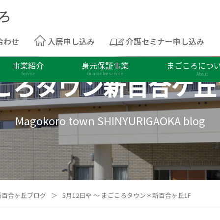
合わせ
入居申し込み
介護セミナー申し込み
事業紹介
身元保証事業
まごころにつ
ころタウン
新百合ケ丘
Service
Guarantee service
About
Magokoro town SHINYURIGAOKA blog
新百合ヶ丘ブログ
＞
5月12日🌹 ～ まごころタウン＊新百合ヶ丘1F