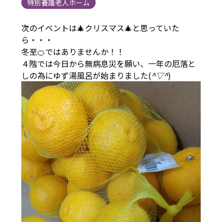
特別養護老人ホーム
次のイベントは🎄クリスマス🎄と思っていた
ら・・・
冬至🍊ではありませんか！！
４階では今日から無病息災を願い、一年の厄落と
しの為にゆず湯風呂が始まりました(
^▽^
)