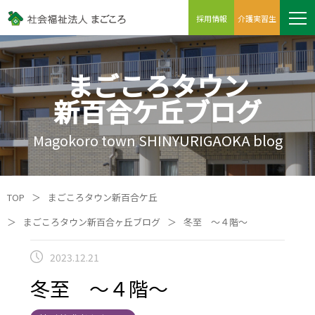
採用情報
介護実習生
まごころタウン
新百合ケ丘ブログ
Magokoro town SHINYURIGAOKA blog
TOP
＞
まごころタウン新百合ケ丘
＞
まごころタウン新百合ヶ丘ブログ
＞
冬至 ～４階～
2023.12.21
冬至 ～４階～