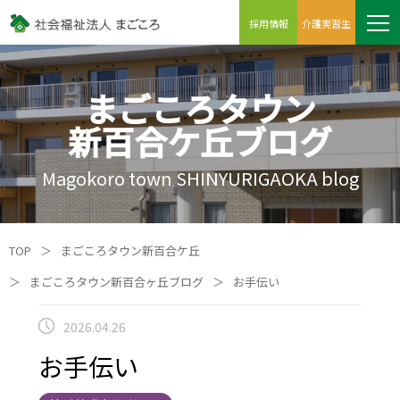
採用情報
介護実習生
まごころタウン
新百合ケ丘ブログ
Magokoro town SHINYURIGAOKA blog
TOP
＞
まごころタウン新百合ケ丘
＞
まごころタウン新百合ヶ丘ブログ
＞
お手伝い
2026.04.26
お手伝い