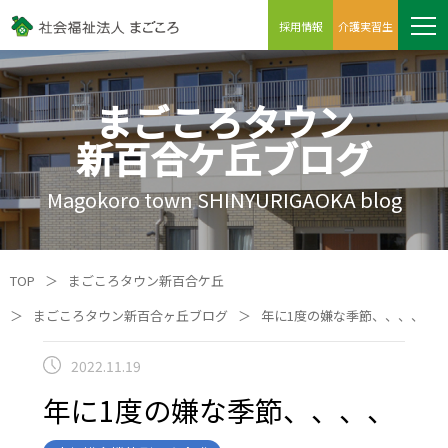
採用情報
介護実習生
まごころタウン
新百合ケ丘ブログ
Magokoro town SHINYURIGAOKA blog
TOP
＞
まごころタウン新百合ケ丘
＞
まごころタウン新百合ヶ丘ブログ
＞
年に1度の嫌な季節、、、、
2022.11.19
年に1度の嫌な季節、、、、