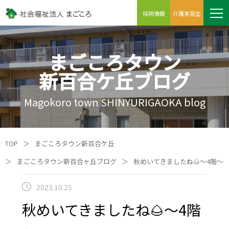
採用情報
介護実習生
まごころタウン
新百合ケ丘ブログ
Magokoro town SHINYURIGAOKA blog
TOP
＞
まごころタウン新百合ケ丘
＞
まごころタウン新百合ヶ丘ブログ
＞
秋めいてきましたね🌰～4階～
2023.10.25
秋めいてきましたね🌰～4階