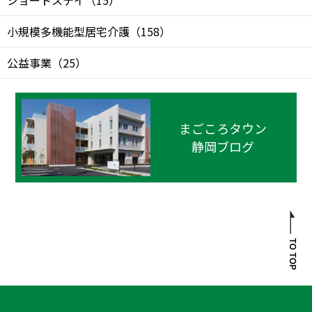
ショートステイ
（
15
）
小規模多機能型居宅介護
（
158
）
公益事業
（
25
）
まごころタウン
静岡ブログ