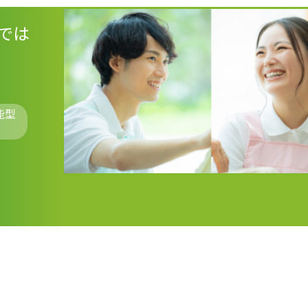
では
能型