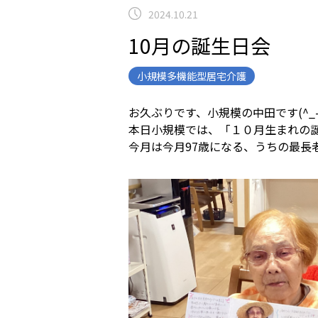
2024.10.21
10月の誕生日会
小規模多機能型居宅介護
お久ぶりです、小規模の中田です(^_-
本日小規模では、「１０月生まれの
今月は今月97歳になる、うちの最長