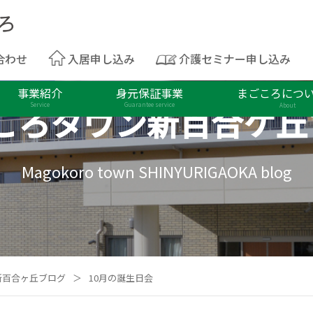
合わせ
入居申し込み
介護セミナー申し込み
事業紹介
身元保証事業
まごころにつ
ころタウン
新百合ケ丘
Service
Guarantee service
About
Magokoro town SHINYURIGAOKA blog
新百合ヶ丘ブログ
＞
10月の誕生日会