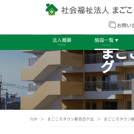
お問い
法人概要
施設一覧
まご
Profile
Facility
グ
TOP
＞
まごころタウン新百合ケ丘
＞
まごころタウン