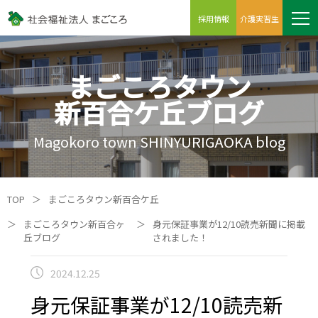
採用情報
介護実習生
まごころタウン
新百合ケ丘ブログ
Magokoro town SHINYURIGAOKA blog
TOP
＞
まごころタウン新百合ケ丘
＞
まごころタウン新百合ヶ
＞
身元保証事業が12/10読売新聞に掲載
丘ブログ
されました！
2024.12.25
身元保証事業が12/10読売新