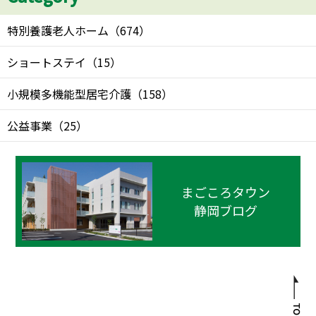
特別養護老人ホーム
（
674
）
ショートステイ
（
15
）
小規模多機能型居宅介護
（
158
）
公益事業
（
25
）
まごころタウン
静岡ブログ