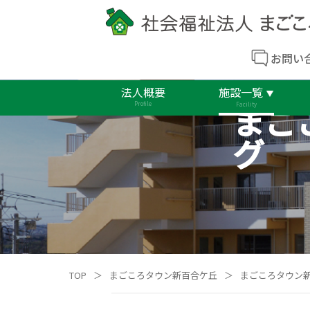
お問い
法人概要
施設一覧
まご
Profile
Facility
グ
TOP
＞
まごころタウン新百合ケ丘
＞
まごころタウン