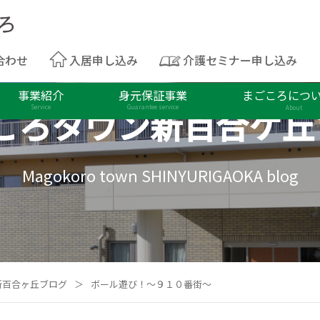
合わせ
入居申し込み
介護セミナー申し込み
事業紹介
身元保証事業
まごころにつ
ころタウン
新百合ケ丘
Service
Guarantee service
About
Magokoro town SHINYURIGAOKA blog
新百合ヶ丘ブログ
＞
ボール遊び！～９１０番街～