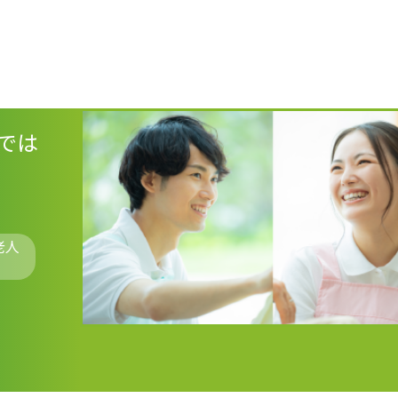
では
老人