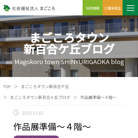
採用情報
介護実習生
まごころタウン
新百合ケ丘ブログ
Magokoro town SHINYURIGAOKA blog
TOP
＞
まごころタウン新百合ケ丘
＞
まごころタウン新百合ヶ丘ブログ
＞
作品展準備～４階～
2023.11.02
作品展準備～４階～