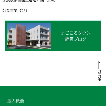
公益事業
（
25
）
まごころタウン
静岡ブログ
法人概要