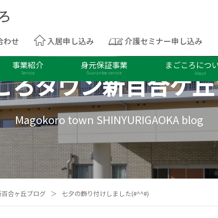
合わせ
入居申し込み
介護セミナー申し込み
事業紹介
身元保証事業
まごころにつ
ころタウン
新百合ケ丘
Service
Guarantee service
About
Magokoro town SHINYURIGAOKA blog
新百合ヶ丘ブログ
＞
七夕の飾り付けしました(#^^#)