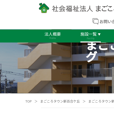
お問い
法人概要
施設一覧
まご
Profile
Facility
グ
TOP
＞
まごころタウン新百合ケ丘
＞
まごころタウン