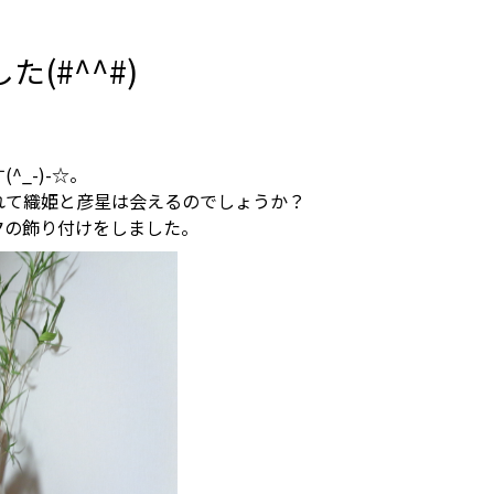
(#^^#)
_-)-☆。
れて織姫と彦星は会えるのでしょうか？
夕の飾り付けをしました。