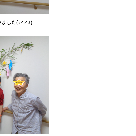
た(#^.^#)