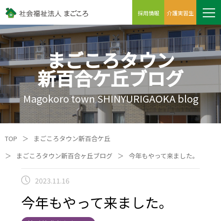
採用情報
介護実習生
まごころタウン
新百合ケ丘ブログ
Magokoro town SHINYURIGAOKA blog
TOP
＞
まごころタウン新百合ケ丘
＞
まごころタウン新百合ヶ丘ブログ
＞
今年もやって来ました。
2023.11.16
今年もやって来ました。