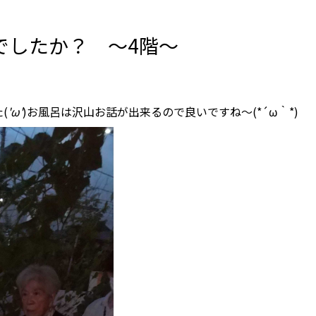
でしたか？ ～4階～
(
'ω'
)お風呂は沢山お話が出来るので良いですね～(*´ω｀*)