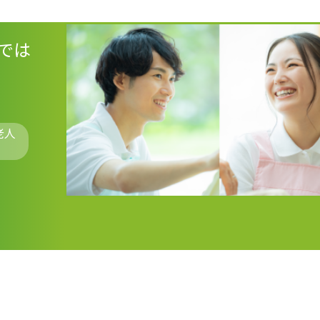
では
老人