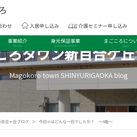
合わせ
入居申し込み
介護セミナー申し込み
事業紹介
身元保証事業
まごころにつ
ころタウン
新百合ケ丘
Service
Guarantee service
About
Magokoro town SHINYURIGAOKA blog
新百合ヶ丘ブログ
＞
今日🌞はどんな一日でしたか？ ～4階～