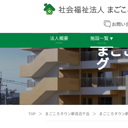
お問い
法人概要
施設一覧
まご
Profile
Facility
グ
TOP
＞
まごころタウン新百合ケ丘
＞
まごころタウン