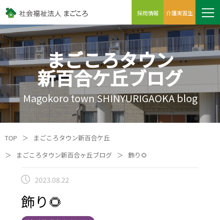
採用情報
介護実習生
まごころタウン
新百合ケ丘ブログ
Magokoro town SHINYURIGAOKA blog
TOP
＞
まごころタウン新百合ケ丘
＞
まごころタウン新百合ヶ丘ブログ
＞
飾り🌻
2023.08.22
飾り🌻