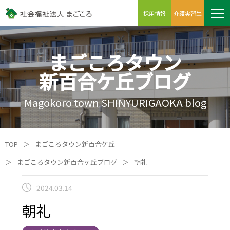
採用情報
介護実習生
まごころタウン
新百合ケ丘ブログ
Magokoro town SHINYURIGAOKA blog
TOP
＞
まごころタウン新百合ケ丘
＞
まごころタウン新百合ヶ丘ブログ
＞
朝礼
2024.03.14
朝礼