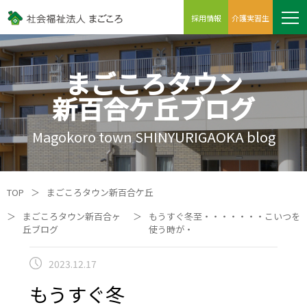
採用情報
介護実習生
まごころタウン
新百合ケ丘ブログ
Magokoro town SHINYURIGAOKA blog
TOP
＞
まごころタウン新百合ケ丘
＞
まごころタウン新百合ヶ
＞
もうすぐ冬至・・・・・・・こいつを
丘ブログ
使う時が・
2023.12.17
もうすぐ冬