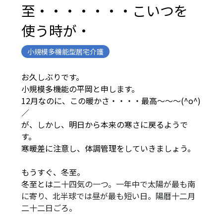
至・・・・・・・こいつを
使う時が・
小規模多機能型居宅介護
お久しぶりです。
小規模多機能の平岡と申します。
12月なのに、この暖かさ・・・・最高～～～(^o^)
／
が、しかし、明日から本来の寒さに戻るようで
す。
寒暖差に注意し、体調管理をしていきましょう。
もうすぐ、冬至。
冬至とは
二十四気の一つ。一年中で太陽が最も南
に寄り、北半球では昼が最も短い日。陽暦十二月
二十二日ごろ。