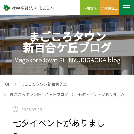
採用情報
介護実習生
まごころタウン
新百合ケ丘ブログ
Magokoro town SHINYURIGAOKA blog
TOP
＞
まごころタウン新百合ケ丘
＞
まごころタウン新百合ヶ丘ブログ
＞
七夕イベントがありました。
2023.07.09
七夕イベントがありまし