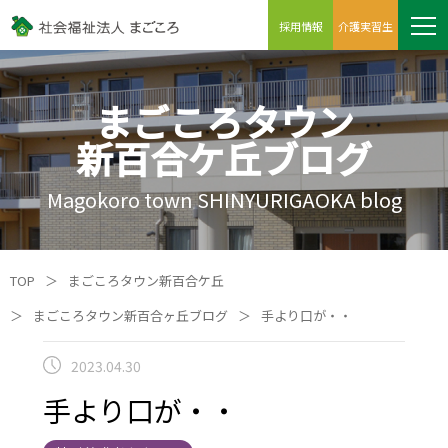
採用情報
介護実習生
まごころタウン
新百合ケ丘ブログ
Magokoro town SHINYURIGAOKA blog
TOP
＞
まごころタウン新百合ケ丘
＞
まごころタウン新百合ヶ丘ブログ
＞
手より口が・・
2023.04.30
手より口が・・