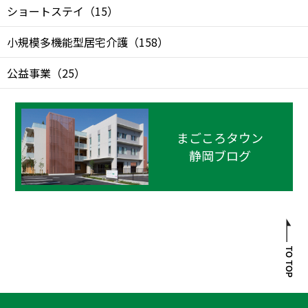
ショートステイ
（
15
）
小規模多機能型居宅介護
（
158
）
公益事業
（
25
）
まごころタウン
静岡ブログ