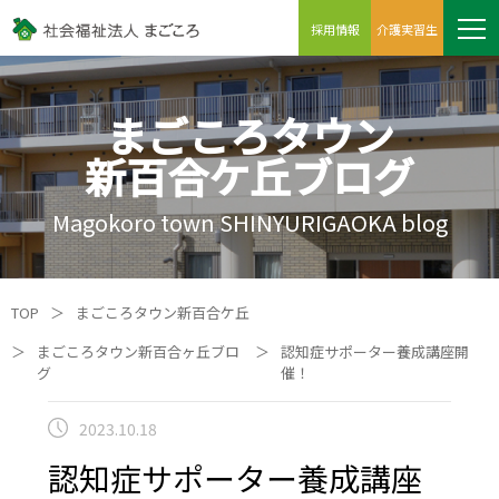
採用情報
介護実習生
まごころタウン
新百合ケ丘ブログ
Magokoro town SHINYURIGAOKA blog
TOP
＞
まごころタウン新百合ケ丘
＞
まごころタウン新百合ヶ丘ブロ
＞
認知症サポーター養成講座開
グ
催！
2023.10.18
認知症サポーター養成講座