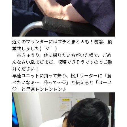
近くのプランターにはプチとまと🍅も！勿論、頂
戴致しました( ´∀｀ )
※きゅうり、他に採りたい方がいた様で、ごめ
んなさい🙇まだまだ、収穫できそうですのでご勘
弁ください！
早速ユニットに持って帰り、松川リーダーに「食
べたいなぁ～ 作って～♡」と伝えると「はーい
♡」と早速トントントン♪