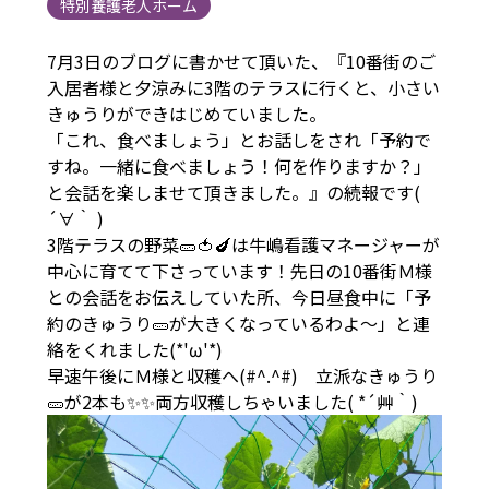
特別養護老人ホーム
7月3日のブログに書かせて頂いた、『10番街のご
入居者様と夕涼みに3階のテラスに行くと、小さい
きゅうりができはじめていました。
「これ、食べましょう」とお話しをされ「予約で
すね。一緒に食べましょう！何を作りますか？」
と会話を楽しませて頂きました。』の続報です(
´∀｀ )
3階テラスの野菜🥒🍅🍆は牛嶋看護マネージャーが
中心に育てて下さっています！先日の10番街Ｍ様
との会話をお伝えしていた所、今日昼食中に「予
約のきゅうり🥒が大きくなっているわよ～」と連
絡をくれました(*'ω'*)
早速午後にＭ様と収穫へ(#^.^#) 立派なきゅうり
🥒が2本も✨✨両方収穫しちゃいました( *´艸｀)