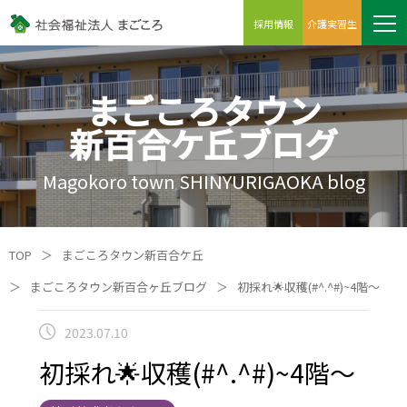
採用情報
介護実習生
まごころタウン
新百合ケ丘ブログ
Magokoro town SHINYURIGAOKA blog
TOP
＞
まごころタウン新百合ケ丘
＞
まごころタウン新百合ヶ丘ブログ
＞
初採れ🌟収穫(#^.^#)~4階～
2023.07.10
初採れ🌟収穫(#^.^#)~4階～