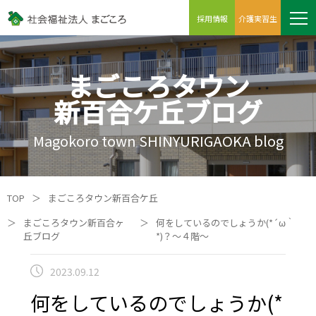
採用情報
介護実習生
まごころタウン
新百合ケ丘ブログ
Magokoro town SHINYURIGAOKA blog
TOP
＞
まごころタウン新百合ケ丘
＞
まごころタウン新百合ヶ
＞
何をしているのでしょうか(*´ω｀
丘ブログ
*)？～４階～
2023.09.12
何をしているのでしょうか(*