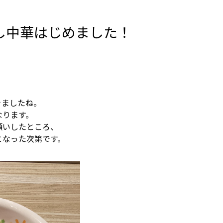
し中華はじめました！
きましたね。
なります。
願いしたところ、
となった次第です。