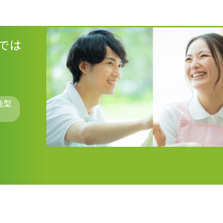
では
能型