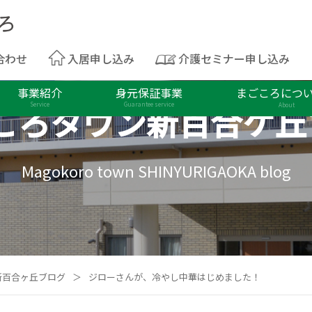
合わせ
入居申し込み
介護セミナー申し込み
事業紹介
身元保証事業
まごころにつ
ころタウン
新百合ケ丘
Service
Guarantee service
About
Magokoro town SHINYURIGAOKA blog
新百合ヶ丘ブログ
＞
ジローさんが、冷やし中華はじめました！