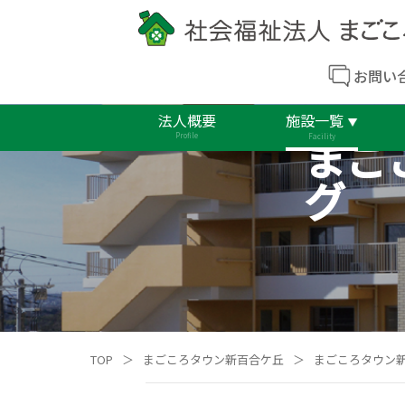
お問い
法人概要
施設一覧
まご
Profile
Facility
グ
TOP
＞
まごころタウン新百合ケ丘
＞
まごころタウン