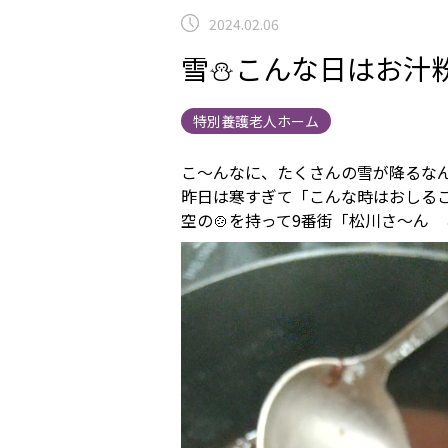
2024.02.06
雪⛄こんな日はお汁
特別養護老人ホーム
こ～んなに、たくさんの雪が降るなん
昨日は寒すぎて「こんな時はおしるこ
空の🍲を持って9番街「松川さ～ん