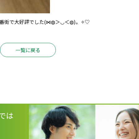
番街で大好評でした(⋈◍＞◡＜◍)。✧♡
一覧に戻る
では