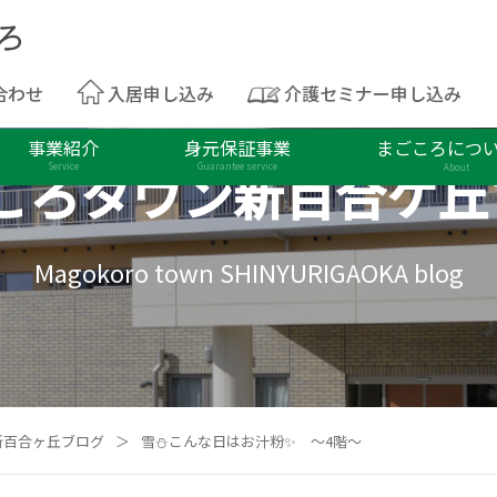
合わせ
入居申し込み
介護セミナー申し込み
事業紹介
身元保証事業
まごころにつ
ころタウン
新百合ケ丘
Service
Guarantee service
About
Magokoro town SHINYURIGAOKA blog
新百合ヶ丘ブログ
＞
雪⛄こんな日はお汁粉✨ ～4階～