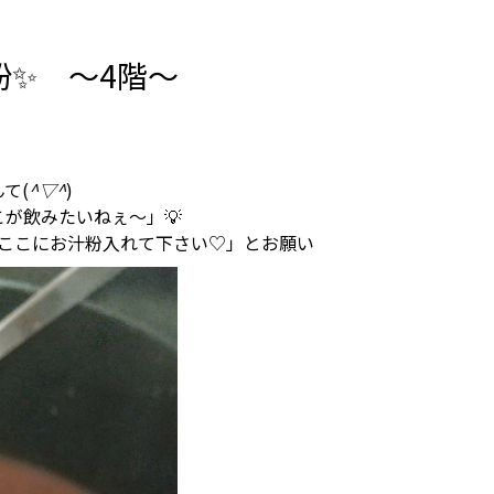
粉✨ ～4階～
て(
^▽^
)
が飲みたいねぇ～」💡
 ここにお汁粉入れて下さい♡」とお願い