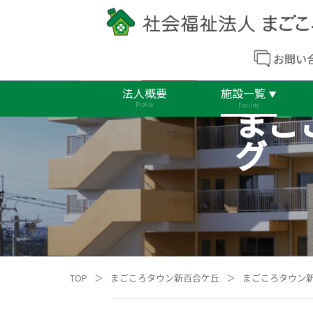
お問い
法人概要
施設一覧
まご
Profile
Facility
グ
TOP
＞
まごころタウン新百合ケ丘
＞
まごころタウン