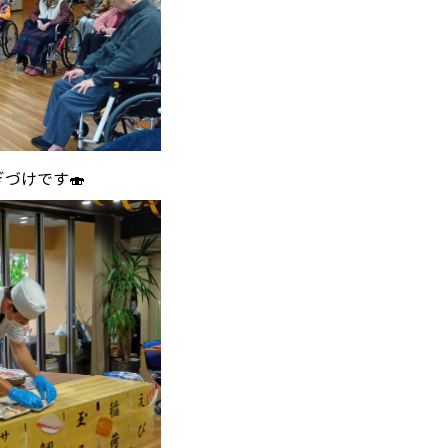
ぎづけです🍣