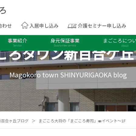
合わせ
入居申し込み
介護セミナー申し込み
事業紹介
身元保証事業
まごころにつ
ころタウン
新百合ケ丘
Service
Guarantee service
About
Magokoro town SHINYURIGAOKA blog
新百合ヶ丘ブログ
＞
まごころ大将の「まごころ寿司」🍣イベント～1F