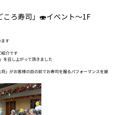
ころ寿司」🍣イベント～1F
ています
のご紹介です
寿司」を召し上がって頂きました
！
大将」がお客様の目の前でお寿司を握るパフォーマンスを披