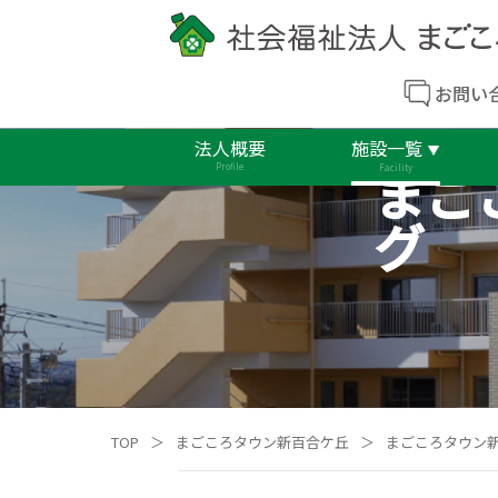
お問い
法人概要
施設一覧
まご
Profile
Facility
グ
TOP
＞
まごころタウン新百合ケ丘
＞
まごころタウン