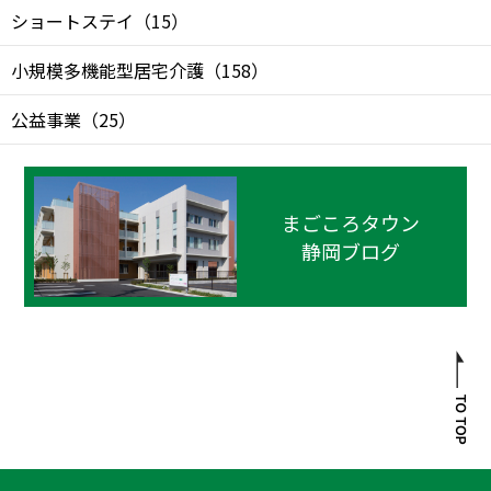
ショートステイ
（
15
）
小規模多機能型居宅介護
（
158
）
公益事業
（
25
）
まごころタウン
静岡ブログ