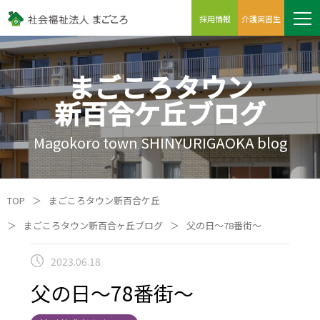
採用情報
介護実習生
まごころタウン
新百合ケ丘ブログ
Magokoro town SHINYURIGAOKA blog
TOP
＞
まごころタウン新百合ケ丘
＞
まごころタウン新百合ヶ丘ブログ
＞
父の日～78番街～
2023.06.18
父の日～78番街～